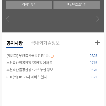
아이디 찾기
비밀번호 초기화
천
사
사
공지사항
국내외기술정보
[재공고] 부천축산물공판장 '공...
08.03
새글
부천축산물공판장 '공판장 에어콤...
07.15
수
부천축산물공판장 "가스누설 경보...
06.26
진
진
6.30.(화) 18~21시 서비스 일시 ...
06.23