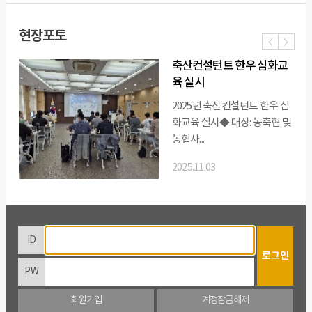
현장포토
축산컨설턴트 한우 심화교
육 실시
이
다
2025년 축산컨설턴트 한우 심
화교육 실시◆ 대상: 농축협 및
농협사...
2025.11.03
0
추
ID
전
음
로그인
PW
회원가입
계정잠금해제