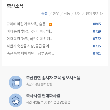
축산소식
종합
한우
낙농
양돈
양계 및 기타
규제에 막힌 가축사육, ‘숨통’ ...
08.05
새글
이 대통령 “농정, 국민이 체감해...
07.29
이 대통령 “농정, 국민이 체감해...
07.22
하반기 축산물 시장, 공급 줄어 ...
07.15
축산 폭염 피해 차단…정부 총력 ...
07.01
축산관련 종사자 교육 정보시스템
축산의 경영능력 향상
축사시설 현대화사업
사업 지원실적 및 농가 생산성현황 관리